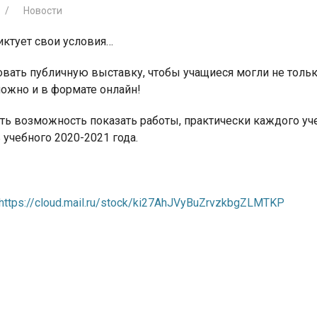
Новости
иктует свои условия…
вать публичную выставку, чтобы учащиеся могли не только
можно и в формате онлайн!
я для детей 4-6 лет
1-5 июня, Летн
творческая масте
сть возможность показать работы, практически каждого у
 учебного 2020-2021 года.
https://cloud.mail.ru/stock/ki27AhJVyBuZrvzkbgZLMTKP