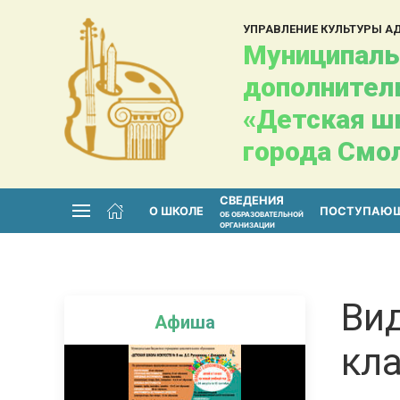
УПРАВЛЕНИЕ КУЛЬТУРЫ 
Муниципаль
дополнител
«Детская шк
города Смо
СВЕДЕНИЯ
О ШКОЛЕ
ПОСТУПАЮ
ОБ ОБРАЗОВАТЕЛЬНОЙ
ОРГАНИЗАЦИИ
Ви
Афиша
кла