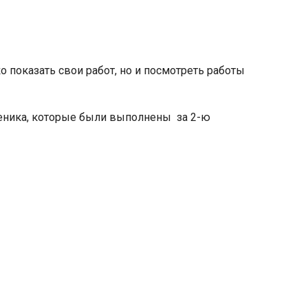
 показать свои работ, но и посмотреть работы
яя
рская
ченика, которые были выполнены
за 2-ю