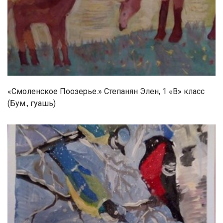
«Смоленское Поозерье.» Степанян Элен, 1 «В» класс
(Бум., гуашь)