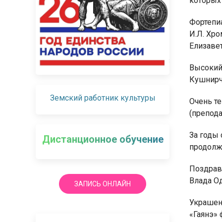
которых 
Фортепи
И.Л. Хро
Елизавет
Высокий
Кушнирчу
Земский работник культуры
Очень т
(препода
За годы
Дистанционное обучение
продолж
Поздрав
Влада О
ЗАПИСЬ ОНЛАЙН
Украшени
«Гаянэ» 