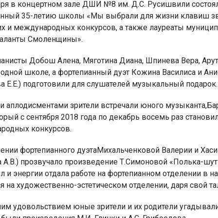
бря в концертном зале ДШИ №8 им. Д.С. Русишвили состоял
нный 35-летию школы «Мы выбрали для жизни клавиш звук
их и международных конкурсов, а также лауреаты муниципа
аланты Смоленщины».
анисты Добош Алена, Мяготина Диана, Шпинева Вера, Ару
я для детей 4-6 лет
1-5 июня, Летн
родной школе, а фортепианный дуэт Кожина Василиса и Ани
творческая масте
а Е.Е.) подготовили для слушателей музыкальный подарок.
 аплодисментами зрители встречали юного музыканта,Ба
оторый с сентября 2018 года по декабрь восемь раз станови
родных конкурсов.
нении фортепианного дуэтаМихальченковой Валерии и Хасин
А.В.) прозвучало произведение Т.Симоновой «Полька-шутк
л и энергии отдала работе на фортепианном отделении в н
я на художественно-эстетическом отделении, даря свой т
им удовольствием юные зрители и их родители угадывал