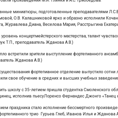
были произведения М.И. Глинки и А.С. Грибоедова.
анные миниатюры, подготовленные преподавателями Л.С.Ба
мовой, О.В. Калашниковой ярко и образно исполнили Коча
а, Журавлева Диана, Веселова Мария, Расстрыгина Екатер
 уровень концертмейстерского мастерства, талант чувств
к Т.П., преподаватель Жданова А.В.)
епло встретили зрители выступление фортепианного ансам
ватель Жданова А.В.)
 существования фортепианное отделение выпустило сотни 
или свое обучение в средних и высших учебных заведения
ить школу с 35-летием пришла студентка Смоленского обл
динец, исполнив пьесуЛоренсо Фернандес Джонго «Танец 
ем праздника стало исполнение бессмертного произведени
фортепианного трио
Гурьев Глеб, Иванов Илья и Жданова 