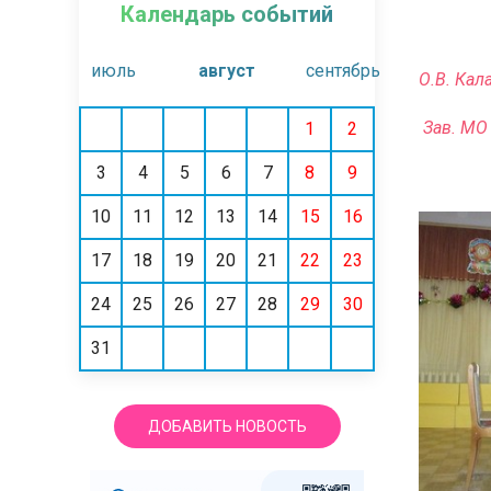
Календарь событий
июль
август
сентябрь
О.В. Кал
Зав. МО
1
2
3
4
5
6
7
8
9
10
11
12
13
14
15
16
17
18
19
20
21
22
23
24
25
26
27
28
29
30
31
ДОБАВИТЬ НОВОСТЬ