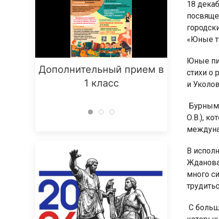
18 дека
посвяще
городск
«Юные т
Юные пи
Дополнительный прием в
Заняти
стихи о 
1 класс
и Уколов
Бурными
О.В.), к
междуна
В испол
Жданова 
много си
трудитьс
С больш