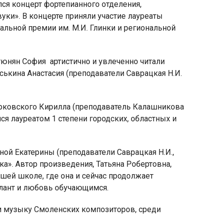
ся концерт фортепианного отделения,
и». В концерте приняли участие лауреаты
льной премии им. М.И. Глинки и региональной
тюнян София
артистично и увлеченно читали
яя
ськина Анастасия (преподаватели Саврацкая Н.И.
рская
рковского Кирилла (преподаватель Калашникова
лся лауреатом 1 степени городских, областных и
ой Екатерины (преподаватели Саврацкая Н.И.,
а». Автор произведения, Татьяна Робертовна,
ашей школе, где она и сейчас продолжает
алант и любовь обучающимся.
и музыку Смоленских композиторов, среди