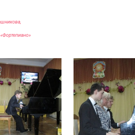
ашникова,
 «Фортепиано»