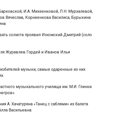
рковской, И.А. Михеенковой, Л.Н. Мурзалевой,
нов Вячеслав, Корнеенкова Василиса, Бурыкина
ина.
овать солиста проявил Изюмский Дмитрий (соло
бля Журавлев Гордей и Иванов Илья
любителей музыки, самые одаренные из них
х.
астного музыкального училища им. М.И. Глинки
негров».
я А. Хачатуряна «Танец с саблями» из балета
Алла Васильевна.