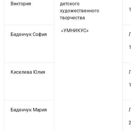
Виктория
детского
1
художественного
творчества
«УМНИКУС»
Баденчук София
1
Киселева Юлия
1
Баденчук Мария
2