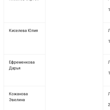
1
Киселева Юлия
1
Ефременкова
Дарья
1
Кожанова
Эвелина
2