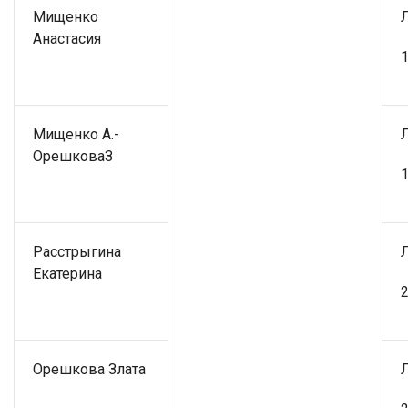
Мищенко
Анастасия
1
Мищенко А.-
ОрешковаЗ
1
Расстрыгина
Екатерина
2
Орешкова Злата