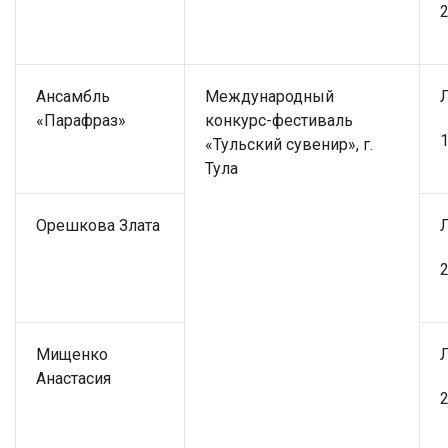
2
Ансамбль
Международный
«Парафраз»
конкурс-фестиваль
1
«Тульский сувенир», г.
Тула
Орешкова Злата
2
Мищенко
Анастасия
2