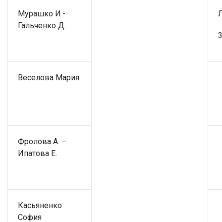
Мурашко И.-
Гальченко Д.
3
Веселова Мария
Фролова А. –
Ипатова Е.
Касьяненко
София