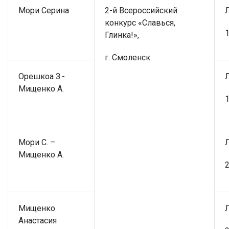
Мори Серина
2-й Всероссийский
конкурс «Славься,
1
Глинка!»,
г. Смоленск
Орешкоа З.-
Мищенко А.
1
Мори С. –
Мищенко А.
2
Мищенко
Анастасия