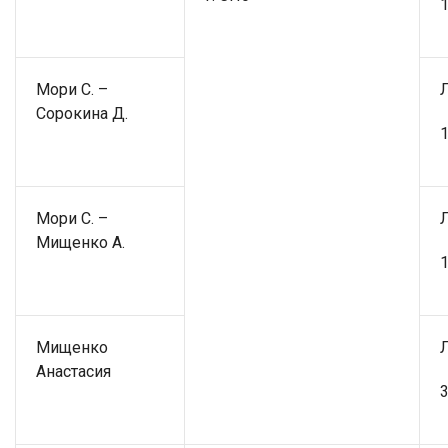
1
Мори С. –
Сорокина Д.
1
Мори С. –
Мищенко А.
1
Мищенко
Анастасия
3