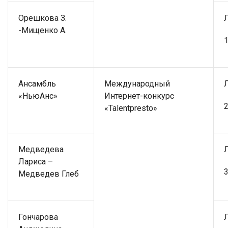
Орешкова З.
-Мищенко А.
1
Ансамбль
Международный
«НьюАнс»
Интернет-конкурс
2
«Talentpresto»
Медведева
Лариса –
3
Медведев Глеб
Гончарова