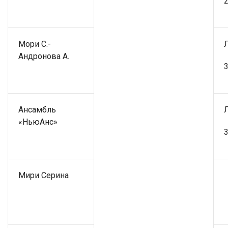
2
Мори С.-
Андронова А.
3
Ансамбль
«НьюАнс»
3
Мири Серина