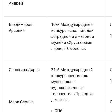
Андрей
Владимиров
10-й Международный
Арсений
конкурс исполнителей
1
эстрадной и джазовой
музыки «Хрустальная
лира», г. Смоленск
Сорокина Дарья
21-й Международный
конкурс-фестиваль
1
музыкально-
художественного
творчества «Праздник
детства»,
Мори Серина
г. СПб