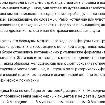
ерно привели к тому, что сарабанда стала смысловым и п
применения фигур шире, они острее по чуственным свойст
и значимость смыслового содержания сарабанды, ее личнос
сы, выражающие, по словам Ж, Рамо, «отчаяние или чувств
ажающее»; восходящие сексты - формула восклицания; инт
щие дрожание голоса и как бы «раскачивающие» звуки.
нуэтах это формулы медленного каданса и фигуры типа груп
ие зрительные ассоциации с цепочкой фигур танца: покло
 и бурре отразились интонационно-ритмические формулы «
тывания». Жига как итоговая часть цикла соединяет жанр
. Таким образом, мелодический язык сюит сохраняет отпе
твующие части сюиты, но, выстуая в роли риторических фи
гический план и тем самым в значительной степени отрыв
афическом понимании.
дика Баха не свободна от тактовой дисциплины. Мелодичес
т проникновения равномерных акцентов и не даёт выделит
еской мелодике.
В музыкальном языке нормой баховско