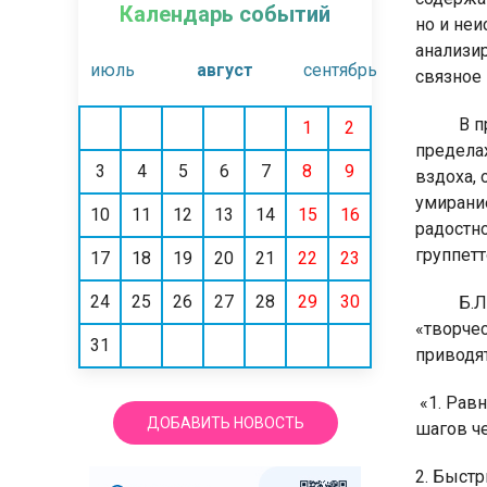
Календарь событий
но и не
анализи
июль
август
сентябрь
связное
В п
1
2
предела
3
4
5
6
7
8
9
вздоха,
умирани
10
11
12
13
14
15
16
радостн
группетт
17
18
19
20
21
22
23
24
25
26
27
28
29
30
Б.Л
«творчес
31
приводят
«1. Рав
ДОБАВИТЬ НОВОСТЬ
шагов ч
2. Быст