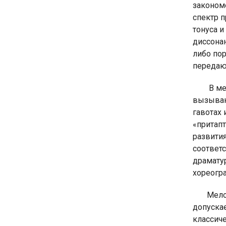
законом
спектр 
тонуса 
диссонан
либо пор
передаю
В ме
вызывающ
гавотах
«притап
развития
соответс
драматур
хореогр
Мело
допускае
классич