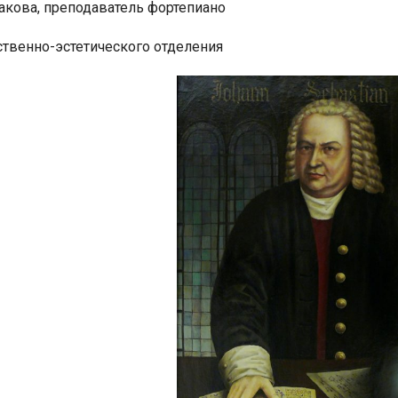
макова, преподаватель фортепиано
твенно-эстетического отделения
я для детей 4-6 лет
1-5 июня, Летн
творческая масте