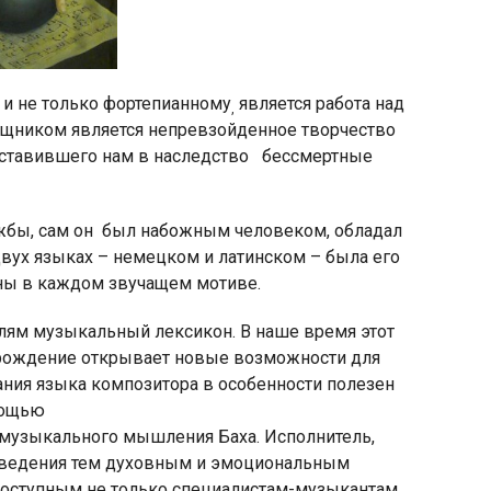
 и не только фортепианному
является работа над
,
щником является непревзойденное творчество
оставившего нам в наследство
бессмертные
жбы, сам он
был набожным человеком, обладал
вух языках – немецком и латинском – была его
ены в каждом звучащем мотиве.
лям музыкальный лексикон. В наше время этот
озрождение открывает новые возможности для
ания языка композитора в особенности полезен
омощью
 музыкального мышления Баха. Исполнитель,
зведения тем духовным и эмоциональным
 доступным не только специалистам-музыкантам,