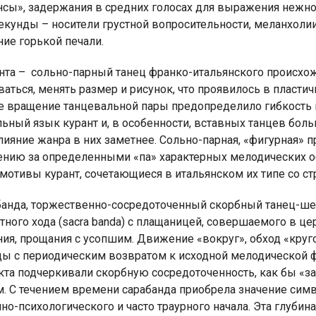
нсы», задержания в средних голосах для выражения нежно
екунды – носители грустной вопросительности, меланхоли
ие горькой печали.
нта –
сольно-парный танец франко-итальянского происхо
аться, менять размер и рисунок, что проявилось в пласти
е вращение танцевальной пары предопределило гибкость и
ьный язык курант и, в особенности, вставных танцев бол
лияние жанра в них заметнее. Сольно-парная, «фигурная» 
ению за определенными «па» характерных мелодических о
 мотивы курант, сочетающиеся в итальянском их типе со 
банда, торжественно-сосредоточенный скорбный танец-шес
тного хода (sacra banda) с плащаницей, совершаемого в це
ия, прощания с усопшим. Движение «вокруг», обход «круг
ды с периодическим возвратом к исходной мелодической 
акта подчеркивали скорбную сосредоточенность, как бы «
м. С течением времени сарабанда приобрела значение сим
но-психологического и часто траурного начала. Эта глубин