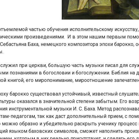
тъемлемой частью обучения исполнительскому искусству,
ическими произведениями.
И в этом нашим первым помо
 Себастьяна Баха, немецкого композитора эпохи барокко, 
ы.
 служил при церкви, большую часть музыки писал для слу
ми познаниями в богословии и богослужении. Библия на д
ной книгой, его миропонимание, мироотношение запечатл
поху барокко существовал устойчивый, известный слушате
ультуры оказался в значительной степени забытым. Его в
ия инструментальной музыки И. С. Баха. Метод распознав
там-педагогам, так как даст дополнительный прием, с п
о можно образно и убедительно раскрыть ученику процесс
ий языком баховских символов, сможет наполнить прои
ием, которым в них реально присутствует, и сделать его