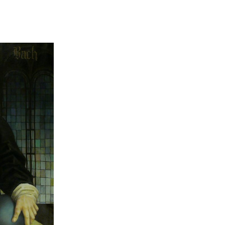
яя
рская