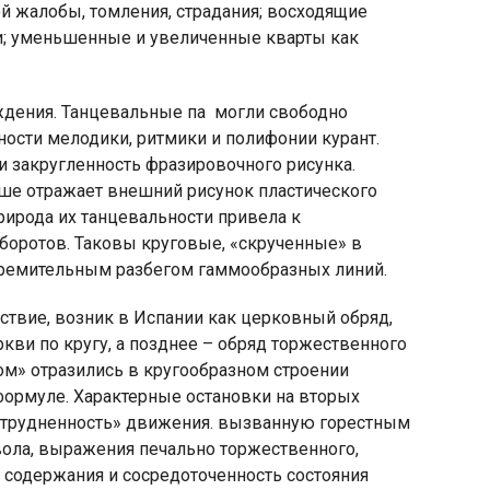
й жалобы, томления, страдания; восходящие
и; уменьшенные и увеличенные кварты как
ждения. Танцевальные па
могли свободно
чности мелодики, ритмики и полифонии курант.
 закругленность фразировочного рисунка.
ьше отражает внешний рисунок пластического
природа их танцевальности привела к
боротов. Таковы круговые, «скрученные» в
стремительным разбегом гаммообразных линий.
твие, возник в Испании как церковный обряд,
ркви по кругу, а позднее – обряд торжественного
ом» отразились в кругообразном строении
формуле. Характерные остановки на вторых
затрудненность» движения. вызванную горестным
вола, выражения печально торжественного,
а содержания и сосредоточенность состояния