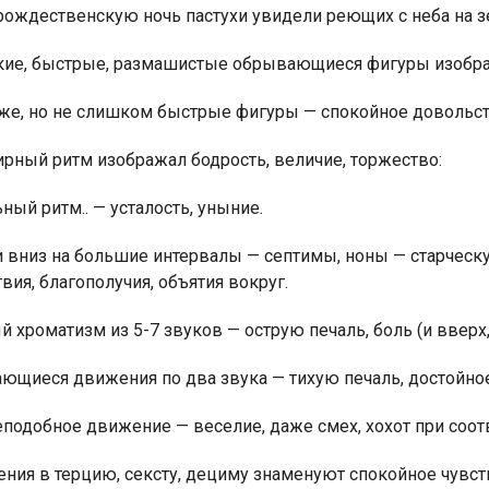
рождественскую ночь пастухи увидели реющих с неба на з
ткие, быстрые, размашистые обрывающиеся фигуры изобр
е же, но не слишком быстрые фигуры — спокойное довольс
ирный ритм изображал бодрость, величие, торжество:
ьный ритм.. — усталость, уныние.
и вниз на большие интервалы — септимы, ноны — старческ
вия, благополучия, объятия вокруг.
й хроматизм из 5-7 звуков — острую печаль, боль (и вверх,
ающиеся движения по два звука — тихую печаль, достойно
еподобное движение — веселие, даже смех, хохот при соо
ения в терцию, сексту, дециму знаменуют спокойное чувст