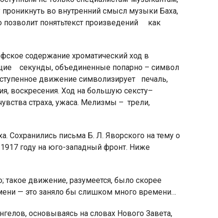
 проникнуть во внутренний смысл музыки Баха,
 позволит понять
текст произведений как
офское содержание хроматический ход в
ящие секунды, объединенные попарно – символ
поступенное движение символизирует печаль,
я, воскресения. Ход на большую сексту
–
вства страха, ужаса. Мелизмы –
трели,
. Сохранились письма Б. Л. Яворского на тему о
 1917 году на юго-западный фронт. Ниже
 такое движение, разумеется, было скорее
мени — это заняло бы слишком много времени…
гелов, основываясь на словах Нового Завета,