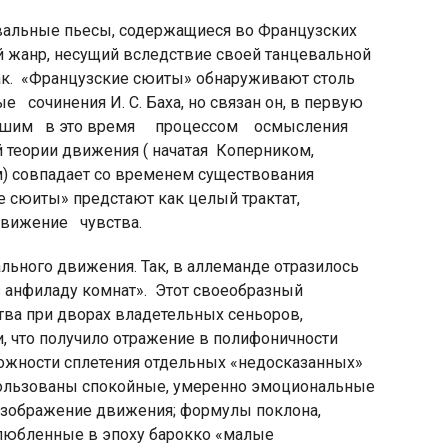
евальные пьесы, содержащиеся во Французских
й жанр, несущий вследствие своей танцевальной
к.
«Французские сюиты» обнаруживают столь
 сочинения И. С. Баха, но связан он, в первую
одившим в это время процессом осмысления
 теории движения ( начатая
Коперником,
совпадает со временем существования
 сюиты» предстают как целый трактат,
движение чувства.
льного движения. Так, в аллеманде отразилось
 анфиладу комнат».
Этот своеобразный
ва при дворах владетельных сеньоров,
 что получило отражение в полифоничности
ложности сплетения отдельных «недосказанных»
пользованы спокойные, умеренно эмоциональные
изображение движения; формулы поклона,
любленные в эпоху барокко «малые