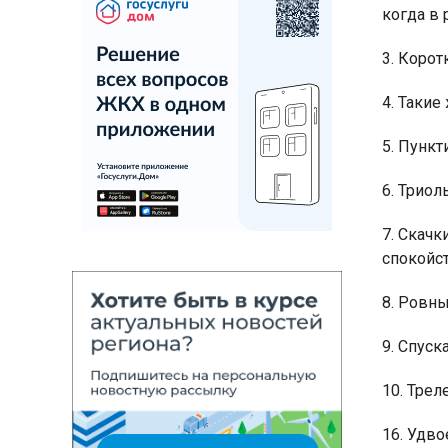
когда в 
3. Коро
4. Таки
5. Пункт
6. Триол
7. Скачк
спокойст
8. Ровны
9. Спуск
10. Трел
16. Удво