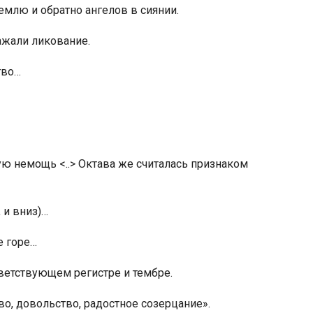
емлю и обратно ангелов в сиянии.
ажали ликование.
тво…
ую немощь <..> Октава же считалась признаком
 и вниз)…
е горе…
тветствующем регистре и тембре.
во, довольство, радостное созерцание».