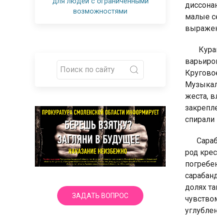
для людей с ограниченными
диссона
возможностями
малые с
выражен
Кура
варьиров
Кругово
Музыкал
жеста, в
закрепл
спирали
Сара
род крес
погребен
сарабан
долях т
ЗАДАТЬ ВОПРОС
чувство
углублен