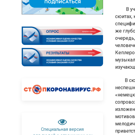
В у
сюитах,
специфи
же глубо
очередь
человеч
Кеплер
музыкал
изучающ
В сю
неспешн
«немецк
сопрово
изложен
мотивов
мелодич
Специальная версия
приветс