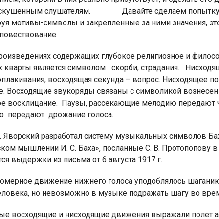
искушенным слушателям.
Давайте сделаем попытку
руя мотивы-символы и закрепленные за ними значения, это
 повествование.
роизведениях содержащих глубокое религиозное и филос
х кварты является символом скорби, страдания. Нисход
 оплакивания, восходящая секунда – вопрос. Нисходящее 
е. Восходящие звукоряды связаны с символикой вознесени
ое восклицание.
Паузы, рассекающие мелодию передают чу
о
передают
дрожание голоса.
. Яворский разработал систему музыкальных символов Баха
ком мышлении И. С. Баха», посланные С. В. Протопопову в
ся выдержки из письма от 6 августа 1917 г.
номерное движение нижнего голоса уподоблялось шаганию;
еловека, но невозможно в музыке подражать шагу во вре
рые восходящие и нисходящие движения выражали полет ан