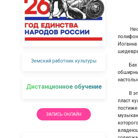
Нео
полифон
Иоганна
шедевр
Земский работник культуры
Бах
обширны
настоль
Дистанционное обучение
В э
пласт к
постижен
ЗАПИСЬ ОНЛАЙН
музыкан
которог
владеющ
содержан