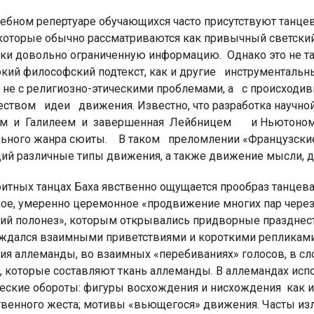
чебном репертуаре обучающихся часто присутствуют танц
 которые обычно рассматриваются как привычный светски
ки довольно ограниченную информацию.
Однако это не та
кий философский подтекст, как и другие инструментальные
, не с религиозно-этическими проблемами, а с происх
еством идеи движения. Известно, что разработка научной
ом
и
Галилеем
и
завершенная Лейбницем и Ньютоном) 
ьного жанра сюиты.
В таком преломлении «Французские
ий различные типы движения, а также движение мысли, 
итных танцах Баха явственно ощущается прообраз танцева
ое, умеренно церемонное «продвижение многих пар через
ий полонез», которым открывались придворные празднест
ждался взаимными приветствиями и короткими репликами,
ия аллеманды, во взаимных «перебиваниях» голосов, в с
, которые составляют ткань аллеманды. В аллемандах ис
еские обороты: фигуры восхождения и нисхождения
как 
твенного жеста; мотивы «вьющегося» движения. Часты из