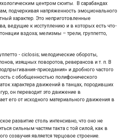
сихологическим центром сюиты.
В сарабандах
вам, подчеркивая напряженность эмоционального
тный характер. Это неприготовленные
а, ведущие к исступлению и в которых есть что-
онации вздоха; мелизмы – трели, группетто,
петто - ciclosis; мелодические обороты,
нов, изящных поворотов, реверансов и т. п. В
подпрыгивания-приседания» и дробного частого
овость с обобщенностью полифонического
чаток характера движений в танцах, породивших
гур, он переводит это движение в
ает его от исходного материального движения в
кое развитие столь интенсивно, что оно не
ься сильным частям такта с той силой, как в
го созвучия является терцовое строение.