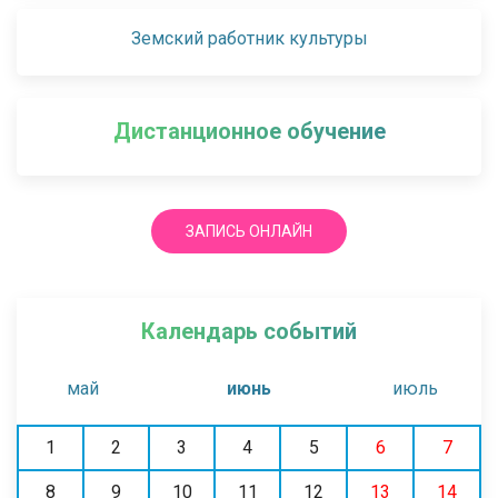
Земский работник культуры
Дистанционное обучение
ЗАПИСЬ ОНЛАЙН
Календарь событий
май
июнь
июль
1
2
3
4
5
6
7
8
9
10
11
12
13
14