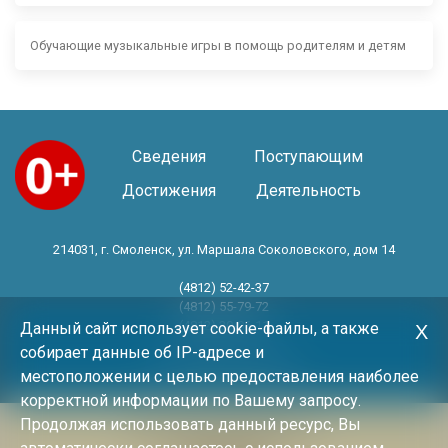
Обучающие музыкальные игры в помощь родителям и детям
Сведения
Поступающим
Достижения
Деятельность
214031, г. Смоленск, ул. Маршала Соколовского, дом 14
(4812) 52-42-37
(4812) 55-79-72
(4812) 30-06-11
Данный сайт использует cookie-файлы, а также
Х
собирает данные об IP-адресе и
Год основания 1983 год
местоположении с целью предоставления наиболее
корректной информации по Вашему запросу.
Продолжая использовать данный ресурс, Вы
Политика конфиденциальности