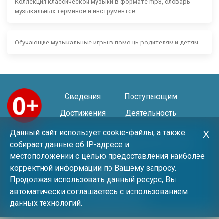
Коллекция классической музыки в формате mp3, словарь
музыкальных терминов и инструментов.
Обучающие музыкальные игры в помощь родителям и детям
Сведения
Поступающим
Достижения
Деятельность
Данный сайт использует cookie-файлы, а также
Х
214031, г. Смоленск, ул. Маршала Соколовского, дом 14
собирает данные об IP-адресе и
местоположении с целью предоставления наиболее
(4812) 52-42-37
корректной информации по Вашему запросу.
(4812) 55-79-72
Продолжая использовать данный ресурс, Вы
(4812) 30-06-11
автоматически соглашаетесь с использованием
Год основания 1983 год
данных технологий.