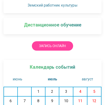
Земский работник культуры
Дистанционное обучение
ЗАПИСЬ ОНЛАЙН
Календарь событий
июнь
июль
август
1
2
3
4
5
6
7
8
9
10
11
12