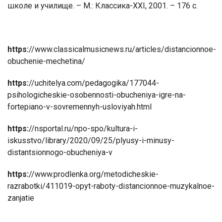
школе и училище. – М.: Классика-XXI, 2001. – 176 с.
https:
//www.classicalmusicnews.ru/articles/distancionnoe-
obuchenie-mechetina/
https:
//uchitelya.com/pedagogika/177044-
psihologicheskie-osobennosti-obucheniya-igre-na-
fortepiano-v-sovremennyh-usloviyah.html
https:
//nsportal.ru/npo-spo/kultura-i-
iskusstvo/library/2020/09/25/plyusy-i-minusy-
distantsionnogo-obucheniya-v
https:
//www.prodlenka.org/metodicheskie-
razrabotki/411019-opyt-raboty-distancionnoe-muzykalnoe-
zanjatie