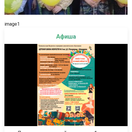
image1
Афиша