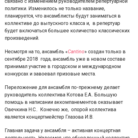
связано с изменением руководителем репертуарной
политики. Изменилось не только название,
планируется, что ансамблисты будут заниматься в
коллективе до выпускного класса и,
в репертуар
будет включаться большее количество классических
произведений.
Несмотря на то, ансамбль «
Cantino
» создан только в
сентябре 2018
года, ансамбль уже в новом составе
принимал участие в городском и международном
конкурсах и завоевал призовые места.
Переложение для ансамбля по-прежнему делает
руководитель коллектива Котова Е.А.. Большую
помощь в написании аккомпанементов оказывает
Овечкина Н.С..
Конечно же,
опорой коллектива
является концертмейстер Глазова И.В.
Главная задача у ансамбля – активная концертная
деятельность. Надеемся, что обновленный коллектив