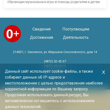
Обучающие музыкальные игры в помощь родителям и детям
Сведения
Поступающим
Достижения
Деятельность
214031, г. Смоленск, ул. Маршала Соколовского, дом 14
(4812) 52-42-37
(4812) 55-79-72
(4812) 30-06-11
Данный сайт использует cookie-файлы, а также
Х
собирает данные об IP-адресе и
Год основания 1983 год
местоположении с целью предоставления наиболее
корректной информации по Вашему запросу.
Продолжая использовать данный ресурс, Вы
Политика конфиденциальности
автоматически соглашаетесь с использованием
Архив новостей
данных технологий.
Карта сайта