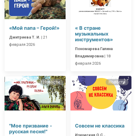
«Мой папа – Герой!»
« В стране
музыкальных
Дмитриева Т. И.
|
21
инструментов»
февраля 2026
Пономарева Галина
Владимировна
|
18
февраля 2026
Новости
Новости
"Мое призвание -
Совсем не классика
русская песня!"
Изюмская О.С.,