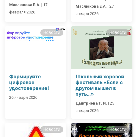
Маслюкова Е.А.
|
17
Маслюкова Е.А.
|
27
февраля 2026
января 2026
Новости
Новости
Формируйте
Школьный хоровой
цифровое
фестиваль «Если с
удостоверение!
другом вышел в
путь…»
26 января 2026
Дмитриева Т. И.
|
25
января 2026
Новости
Новости